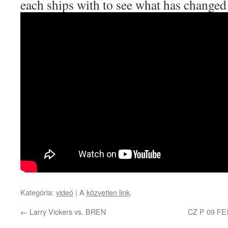
each ships with to see what has changed 
Kategória:
videó
| A
közvetlen link
.
←
Larry Vickers vs. BREN
CZ P 09 F