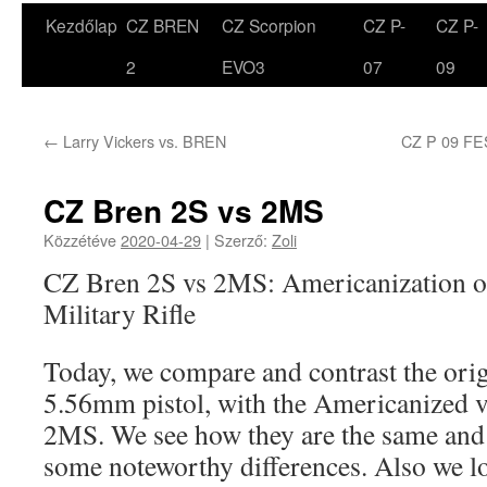
Kezdőlap
CZ BREN
CZ Scorpion
CZ P-
CZ P-
Kilépés
2
EVO3
07
09
a
tartalomba
←
Larry Vickers vs. BREN
CZ P 09 F
CZ Bren 2S vs 2MS
Közzétéve
2020-04-29
|
Szerző:
Zoli
CZ Bren 2S vs 2MS: Americanization o
Military Rifle
Today, we compare and contrast the ori
5.56mm pistol, with the Americanized v
2MS. We see how they are the same and 
some noteworthy differences. Also we lo