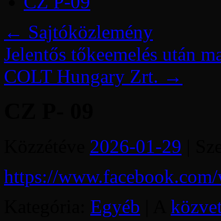
CZ P-09
←
Sajtóközlemény
Jelentős tőkeemelés után m
COLT Hungary Zrt.
→
CZ P- 09
Közzétéve
2026-01-29
|
Sze
https://www.facebook.com
Kategória:
Egyéb
| A
közvet