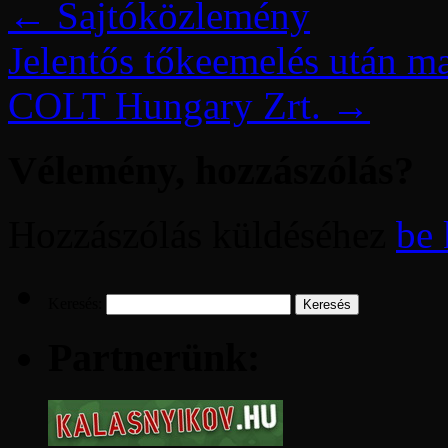
←
Sajtóközlemény
Jelentős tőkeemelés után m
COLT Hungary Zrt.
→
Vélemény, hozzászólás?
Hozzászólás küldéséhez
be 
Keresés:
Partnerünk: